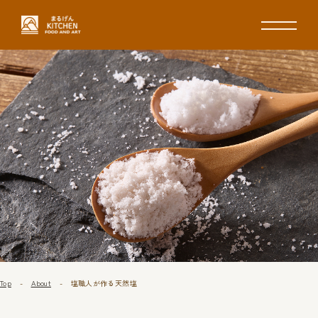
Top
About
塩職人が作る⁨⁩天然塩