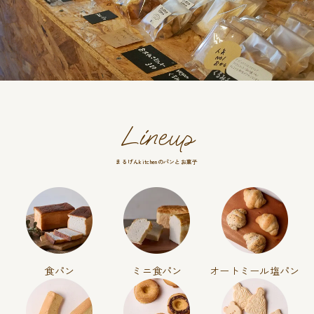
Lineup
まるげんkitchenのパンとお菓子
食パン
ミニ食パン
オートミール
塩パン